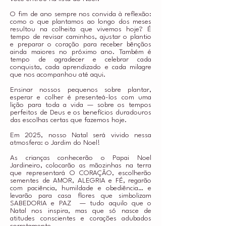
O fim de ano sempre nos convida à reflexão:
como o que plantamos ao longo dos meses
resultou na colheita que vivemos hoje? É
tempo de revisar caminhos, ajustar o plantio
e preparar o coração para receber bênçãos
ainda maiores no próximo ano. Também é
tempo de agradecer e celebrar cada
conquista, cada aprendizado e cada milagre
que nos acompanhou até aqui.
Ensinar nossos pequenos sobre plantar,
esperar e colher é presenteá-los com uma
lição para toda a vida — sobre os tempos
perfeitos de Deus e os benefícios duradouros
das escolhas certas que fazemos hoje.
Em 2025, nosso Natal será vivido nessa
atmosfera: o Jardim do Noel!
As crianças conhecerão o Papai Noel
Jardineiro, colocarão as mãozinhas na terra
que representará O CORAÇÃO, escolherão
sementes de AMOR, ALEGRIA e FÉ, regarão
com paciência, humildade e obediência… e
levarão para casa flores que simbolizam
SABEDORIA e PAZ — tudo aquilo que o
Natal nos inspira, mas que só nasce de
atitudes conscientes e corações adubados