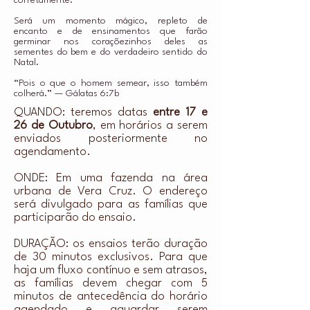
corretamente.
Será um momento mágico, repleto de
encanto e de ensinamentos que farão
germinar nos coraçõezinhos deles as
sementes do bem e do verdadeiro sentido do
Natal.
“Pois o que o homem semear, isso também
colherá.” — Gálatas 6:7b
QUANDO:
teremos datas
entre
17 e
26 de Outubro
, em horários a serem
enviados posteriormente no
agendamento.
ONDE:
Em uma fazenda na área
urbana de Vera Cruz. O endereço
será divulgado para as famílias que
participarão do ensaio.
DURAÇÃO: os ensaios terão duração
de 30 minutos exclusivos. Para que
haja um fluxo contínuo e sem atrasos,
as famílias devem chegar com 5
minutos de antecedência do horário
agendado e aguardar serem