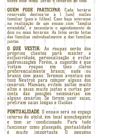
sobre esse tema. Serão 4 cenários ao todo.
QUEM PODE PARTICIPAR:
Cada horário
reservado destina-se a 1 (um) núcleo
familiar (pais e filhos). Caso haja interesse
na realização de um ensaio com "família
estendida", é necessário o agendamento de
dois ou mais horários. As fotos serão feitas
das famílias individualmente e das famílias
juntas.
O QUE VESTIR:
As roupas serão dos
próprios clientes para manter a
exclusividade, personalização e evitar
padronizações. Porém, a sugestão é que
vistam roupas em tons claros
preferencialmente branco, nude ou
branco com jeans. Teremos aventais em
tons Neutros para compor alguns dos
cenários. Mamaes, evitem saltos muito
altos e saias muito justas e curtas por
conta das posições necessárias em
alguns cenários. Se forem usar saias,
prefiram saias longas e fluidas.
PONTUALIDADE
: O ensaio será no espaço
interno do ateliê, em local aconchegante
e com ar condicionado. Para tudo
funcionar como planejado, pontualidade
é muito importante. O pequeno