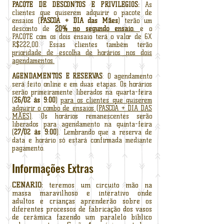
PACOTE DE DESCONTOS E PRIVILÉGIOS:
As
clientes que quiserem adquirir o pacote de
ensaios (
PASCOA + DIA das Mães
) terão um
desconto de
20% no segundo ensaio.
e o
PACOTE com os dois ensaio terá o valor de 6X
R$222,00. Essas clientes também terão
prioridade de escolha de horários nos dois
agendamentos.
AGENDAMENTOS E RESERVAS
: O agendamento
será feito online e em duas etapas. Os horários
serão primeiramente liberados na quarta-feira
(
26/02 às 9:00
)
para os clientes que quiserem
adquirir o combo de ensaios (PASCOA + DIA DAS
MÃES)
. Os horários remanescentes serão
liberados para agendamento na quinta-feira
(
27/02 às 9:00
). Lembrando que a reserva de
data e horário só estará confirmada mediante
pagamento.
Informações Extras
CENÁRIO:
teremos um circuito mão na
massa maravilhoso e interativo onde
adultos e crianças aprenderão sobre os
diferentes processos de fabricação dos vasos
de cerâmica fazendo um paralelo bíblico