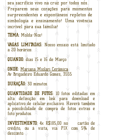
seu sacrifício vivo na cruz por todos nós..
Preparem seus corações para momentos
surpreendentes e espontâneos repletos de
simbologia e ensinamento! Uma vivência
incrível para sua família
!
TEMA:
Molda-Nos!
VAGAS LIMITADAS:
Nosso ensaio está limitado
a 20 horários.
QUANDO:
dias 15 e 16 de Março
ONDE:
Mariana Miolari Cerâmica
Av Brigadeiro Eduardo Gomes, 3555
DURAÇÃO:
30 minutos.
QUANTIDADE DE FOTOS:
10 fotos editadas em
alta definição em link para download e
aplicativo de celular exclusivo. Haverá também
a possibilidade de compra de fotos extras e
foto produtos.
INVESTIMENTO:
4x R$185,00 no cartão de
crédito, ou à vista, via PIX com 5% de
desconto.